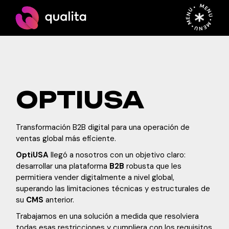
Skip
MENU • MENU • MENU •
to
the
content
OPTIUSA
Transformación B2B digital para una operación de
ventas global más eficiente.
OptiUSA
llegó a nosotros con un objetivo claro:
desarrollar una plataforma
B2B
robusta que les
permitiera vender digitalmente a nivel global,
superando las limitaciones técnicas y estructurales de
su
CMS
anterior.
Trabajamos en una solución a medida que resolviera
todas esas restricciones y cumpliera con los requisitos