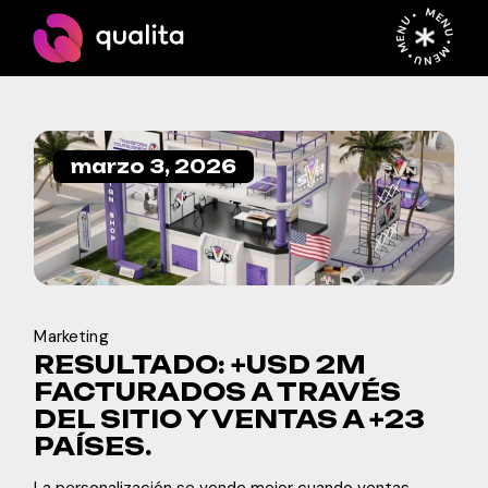
Skip
MENU • MENU • MENU •
to
the
content
marzo 3, 2026
Marketing
RESULTADO: +USD 2M
FACTURADOS A TRAVÉS
DEL SITIO Y VENTAS A +23
PAÍSES.
La personalización se vende mejor cuando ventas