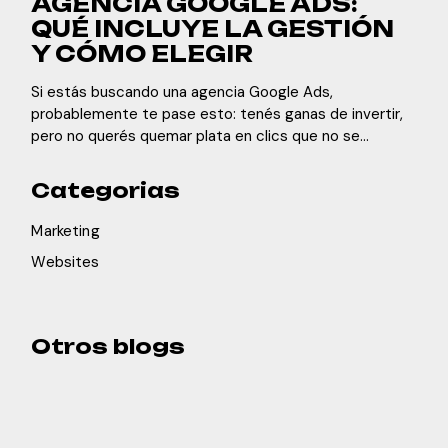
AGENCIA GOOGLE ADS:
QUÉ INCLUYE LA GESTIÓN
Y CÓMO ELEGIR
Si estás buscando una agencia Google Ads,
probablemente te pase esto: tenés ganas de invertir,
pero no querés quemar plata en clics que no se
convierten. Y tiene sentido. Google Ads puede
funcionar muy bien… o puede convertirse en una
Categorias
máquina de gasto si la cuenta está mal armada o
Marketing
Websites
Otros blogs