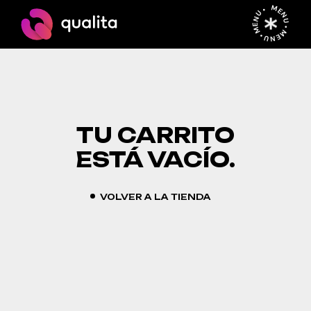
Skip
MENU • MENU • MENU •
to
the
content
TU CARRITO
ESTÁ VACÍO.
VOLVER A LA TIENDA